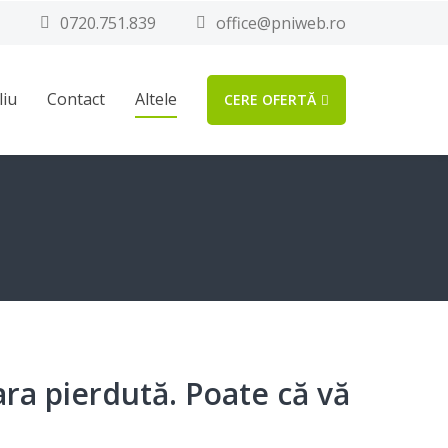
0720.751.839
office@pniweb.ro
liu
Contact
Altele
CERE OFERTĂ
ra pierdută. Poate că vă