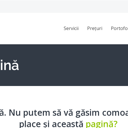
Servicii
Prețuri
Portofo
ină
lă. Nu putem să vă găsim comoa
place și această
pagină?