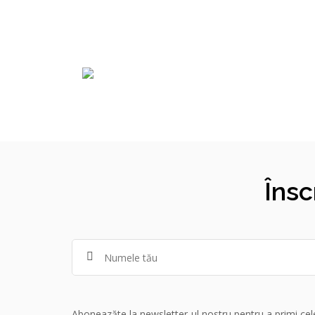
Însc
Aboneazăte la newsletter-ul nostru pentru a primi cele