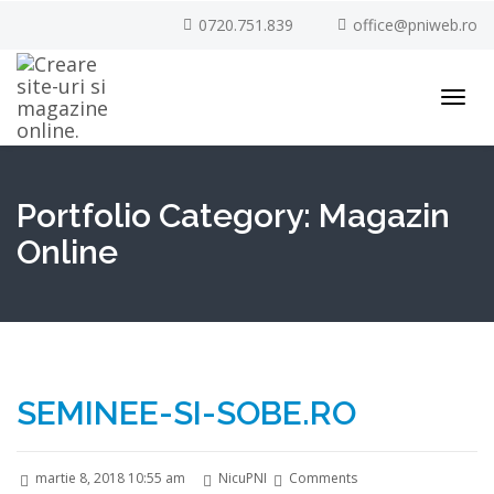
0720.751.839
office@pniweb.ro
Toggl
navig
Portfolio Category:
Magazin
Online
SEMINEE-SI-SOBE.RO
martie 8, 2018 10:55 am
NicuPNI
Comments