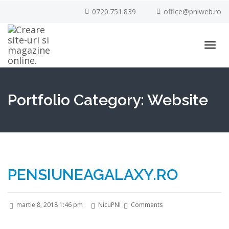
0720.751.839
office@pniweb.ro
Toggl
navig
Portfolio Category:
Website
PENSIUNEAGALAXY.RO
martie 8, 2018 1:46 pm
NicuPNI
Comments