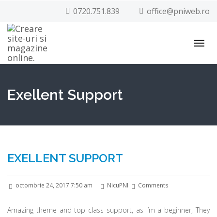
0720.751.839
office@pniweb.ro
Toggl
navig
Exellent Support
EXELLENT SUPPORT
octombrie 24, 2017 7:50 am
NicuPNI
Comments
Amazing theme and top class support, as I’m a beginner, They