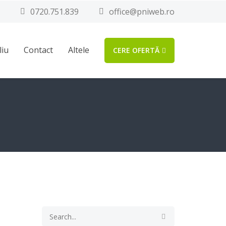
0720.751.839
office@pniweb.ro
liu
Contact
Altele
CERE OFERTĂ