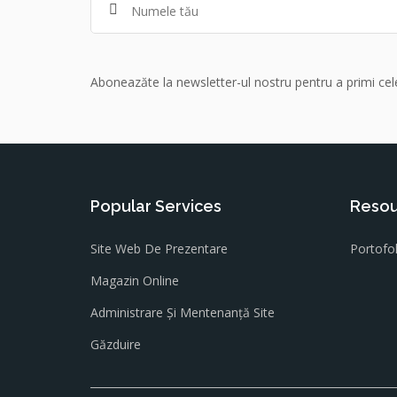
Aboneazăte la newsletter-ul nostru pentru a primi cele
Popular Services
Resou
Site Web De Prezentare
Portofol
Magazin Online
Administrare Și Mentenanță Site
Găzduire