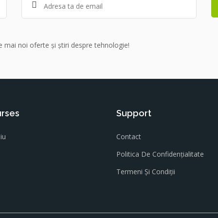
 mai noi oferte și știri despre tehnologie!
rses
Support
iu
Contact
Politica De Confidențialitate
Termeni Și Condiții